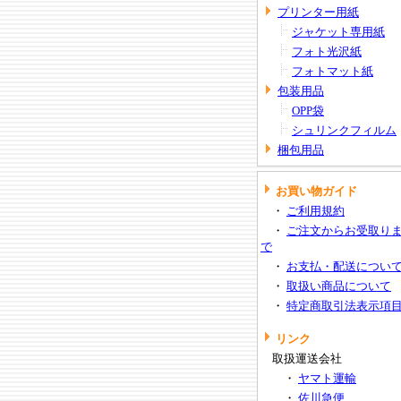
プリンター用紙
ジャケット専用紙
フォト光沢紙
フォトマット紙
包装用品
OPP袋
シュリンクフィルム
梱包用品
お買い物ガイド
・
ご利用規約
・
ご注文からお受取り
で
・
お支払・配送につい
・
取扱い商品について
・
特定商取引法表示項
リンク
取扱運送会社
・
ヤマト運輸
・
佐川急便