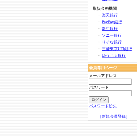
取扱金融機関
・
楽天銀行
・
PayPay銀行
・
新生銀行
・
ソニー銀行
・
りそな銀行
・
三菱東京UFJ銀行
・
ゆうちょ銀行
会員専用ページ
メールアドレス
パスワード
パスワード紛失
［新規会員登録］