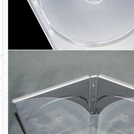
ま
て
目