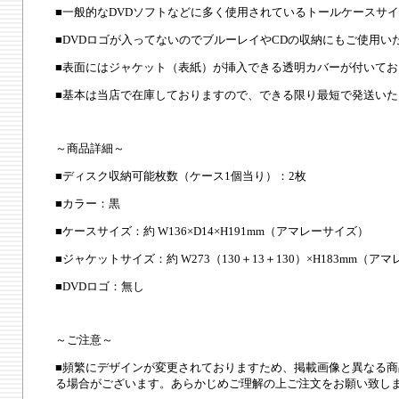
■一般的なDVDソフトなどに多く使用されているトールケースサ
■DVDロゴが入ってないのでブルーレイやCDの収納にもご使用い
■表面にはジャケット（表紙）が挿入できる透明カバーが付いてお
■基本は当店で在庫しておりますので、できる限り最短で発送いた
～商品詳細～
■ディスク収納可能枚数（ケース1個当り）：2枚
■カラー：黒
■ケースサイズ：約 W136×D14×H191mm（アマレーサイズ）
■ジャケットサイズ：約 W273（130＋13＋130）×H183mm（ア
■DVDロゴ：無し
～ご注意～
■頻繁にデザインが変更されておりますため、掲載画像と異なる商
る場合がございます。あらかじめご理解の上ご注文をお願い致し