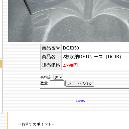
商品番号
DCJB50
商品名
2枚収納DVDケース（DCJB）：
販売価格
2,790円
色指定:
数量:
Tweet
～おすすめポイント～