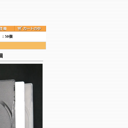
）：50個
個